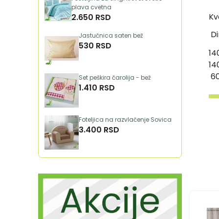
plava cvetna
Kv
2.650 RSD
Di
Jastučnica saten bež
530 RSD
14
14
60
Set peškira čarolija - bež
1.410 RSD
Foteljica na razvlačenje Sovica
3.400 RSD