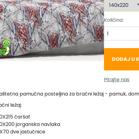
Količina
DODAJ U 
Pitajte nas
alitetna pamučna posteljina za bračni ležaj - pamuk, dom
čni ležaj:
0X215 čaršaf
0X200 jorganska navlaka
X70 dve jastučnice