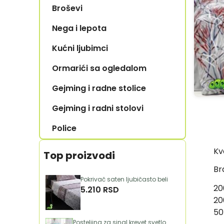
Menu
Broševi
Nega i lepota
Expand
Secondary
Kućni ljubimci
Expand
Navigation
Secondary
Menu
Ormarići sa ogledalom
Navigation
Menu
Gejming i radne stolice
Gejming i radni stolovi
Police
Kv
Top proizvodi
Bra
Pokrivač saten ljubičasto beli
20
5.210 RSD
20
50
Posteljina za singl krevet svetlo