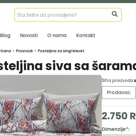
Blog
Novosti
O nama
Kontakt
strana
Proizvodi
Posteljina za singl krevet
steljina siva sa šaram
Šifra proizvoda:
Prodavac
2.750 
Dimenzije