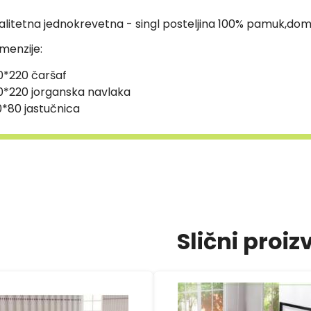
alitetna jednokrevetna - singl posteljina 100% pamuk,dom
menzije:
0*220 čaršaf
0*220 jorganska navlaka
*80 jastučnica
Slični proiz