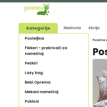
Skip
to
Traži
main
content
Kategorije
Naslovna
Akcija
Main
Posteljina
Expand
Početna 
navigation
Secondary
Flekeri - prekrivači za
Po
Navigation
nameštaj
Menu
Peškiri
Expand
Secondary
Lazy bag
Expand
Navigation
Secondary
Menu
Bebi Oprema
Expand
Navigation
Secondary
Menu
Mekani nameštaj
Expand
Navigation
Secondary
Menu
Pokloni
Navigation