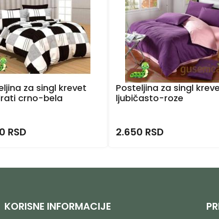
ljina za singl krevet
Posteljina za singl krev
rati crno-bela
ljubičasto-roze
0 RSD
2.650 RSD
KORISNE INFORMACIJE
PR