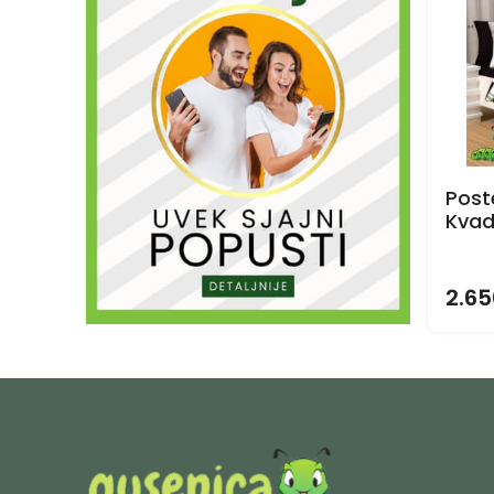
Poste
Kvad
2.65