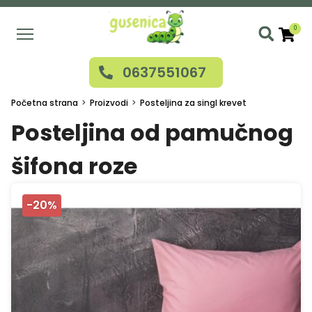
Skip
to
0
main
Use
content
0637551067
acc
me
Početna strana
Proizvodi
Posteljina za singl krevet
Posteljina od pamučnog
šifona roze
-20%