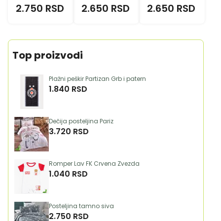
2.750 RSD
2.650 RSD
2.650 RSD
Top proizvodi
Plažni peškir Partizan Grb i patern
1.840 RSD
Dečija posteljina Pariz
3.720 RSD
Romper Lav FK Crvena Zvezda
1.040 RSD
Posteljina tamno siva
2.750 RSD