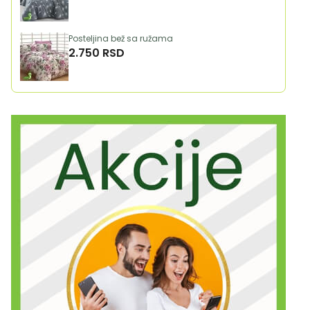
Posteljina bež sa ružama
2.750 RSD