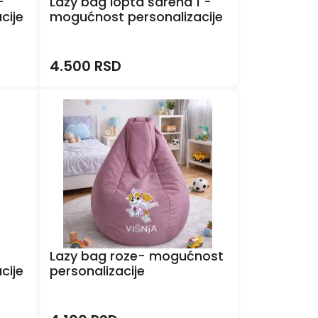
-
Lazy bag lopta šarena 1 -
cije
mogućnost personalizacije
4.500 RSD
Lazy bag roze- mogućnost
cije
personalizacije