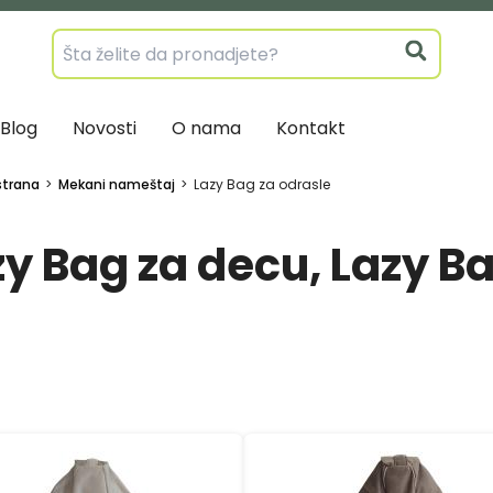
Blog
Novosti
O nama
Kontakt
strana
Mekani nameštaj
Lazy Bag za odrasle
zy Bag za decu, Lazy B