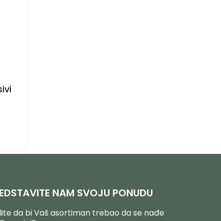
ivi
EDSTAVITE NAM SVOJU PONUDU
lite da bi Vaš asortiman trebao da se nađe