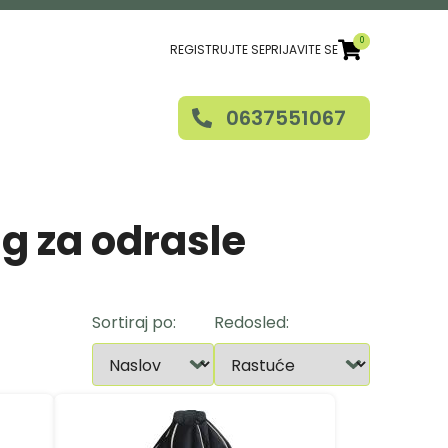
0
REGISTRUJTE SE
PRIJAVITE SE
User
account
0637551067
menu
ag za odrasle
Sortiraj po
Redosled