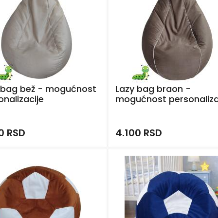
 bag bež - mogućnost
Lazy bag braon -
onalizacije
mogućnost personaliza
0 RSD
4.100 RSD