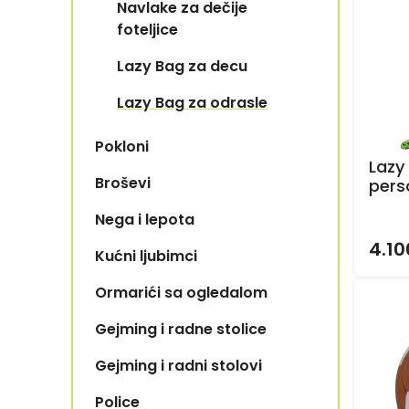
Menu
Navlake za dečije
foteljice
Lazy Bag za decu
Lazy Bag za odrasle
Pokloni
Lazy
Broševi
pers
Nega i lepota
Expand
Secondary
4.10
Kućni ljubimci
Expand
Navigation
Secondary
Menu
Ormarići sa ogledalom
Navigation
Menu
Gejming i radne stolice
Gejming i radni stolovi
Police