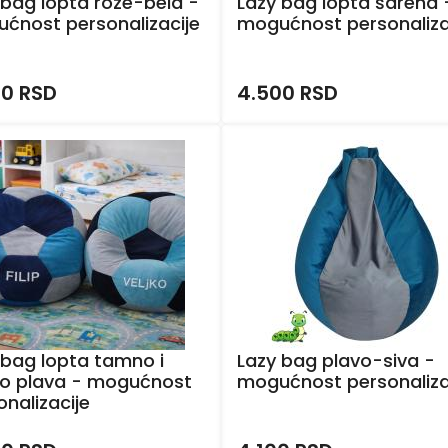
 bag lopta roze-bela -
Lazy bag lopta šarena 
ćnost personalizacije
mogućnost personaliza
00 RSD
4.500 RSD
 bag lopta tamno i
Lazy bag plavo-siva -
lo plava - mogućnost
mogućnost personaliza
onalizacije