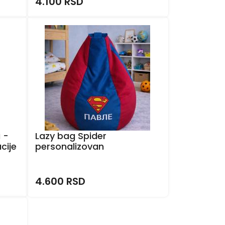
4.100 RSD
 -
Lazy bag Spider
cije
personalizovan
4.600 RSD