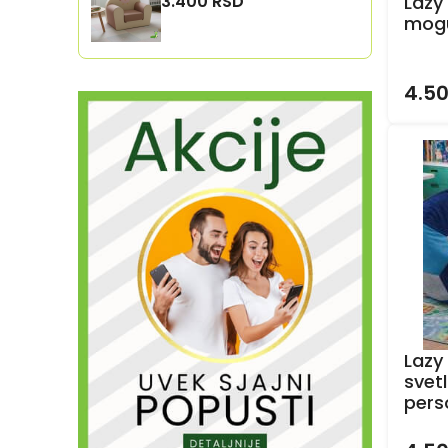
3.400 RSD
Lazy
mogu
4.5
Lazy
svet
pers