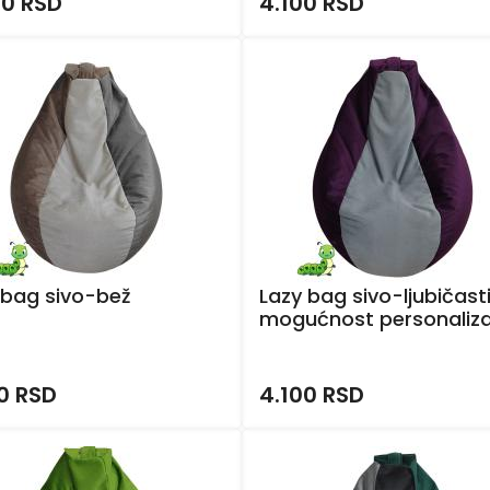
00 RSD
4.100 RSD
 bag sivo-bež
Lazy bag sivo-ljubičasti
mogućnost personaliza
0 RSD
4.100 RSD