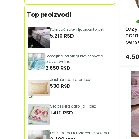
Top proizvodi
Lazy
Pokrivač saten ljubičasto beli
nara
5.210 RSD
pers
4.5
Posteljina za singl krevet svetlo
plava cvetna
2.650 RSD
Jastučnica saten bež
530 RSD
Set peškira čarolija - bež
1.410 RSD
Foteljica na razvlačenje Sovica