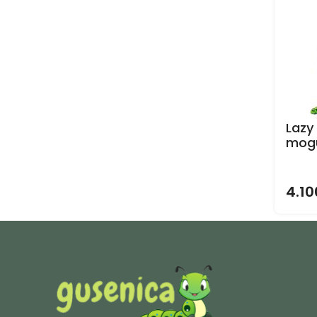
Lazy
mogu
4.10