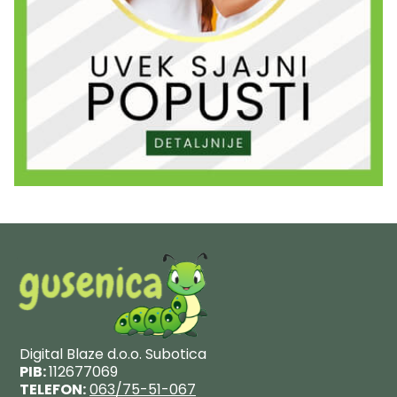
Digital Blaze d.o.o. Subotica
PIB:
112677069
TELEFON:
063/75-51-067