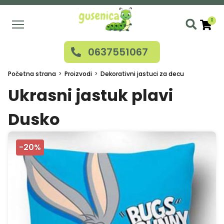
Skip
to
0
main
Use
content
0637551067
acc
me
Početna strana
Proizvodi
Dekorativni jastuci za decu
Ukrasni jastuk plavi
Dusko
-20%