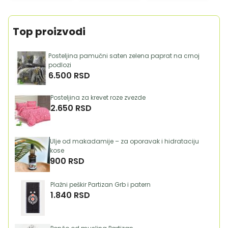
Top proizvodi
Posteljina pamučni saten zelena paprat na crnoj
podlozi
6.500 RSD
Posteljina za krevet roze zvezde
2.650 RSD
Ulje od makadamije – za oporavak i hidrataciju
kose
900 RSD
Plažni peškir Partizan Grb i patern
1.840 RSD