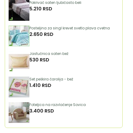
Pokrivač saten ljubičasto beli
5.210 RSD
Posteljina za singl krevet svetlo plava cvetna
2.650 RSD
Jastučnica saten bež
530 RSD
Set peškira čarolija - bež
1.410 RSD
Foteljica na razvlačenje Sovica
3.400 RSD