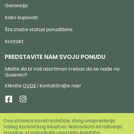
Garancija
Kako kupovati
Šta znače statusi porudžbina
Kontakt
PREDSTAVITE NAM SVOJU PONUDU
Mislite da bi Vaš asortiman trebao da se nađe na
Gusenici?
Kliknite
OVDE
i kontaktirajte nas!
Ova stranica koristi kolačiće, zbog unapređenja
Copyright © 2024 by Digital Blaze d.o.o. Sva prava
Vašeg korisničkog iskustva. Nastavkom istraživanja
zadržana.
stranice, Vi prihvatate upotrebu kolačića.