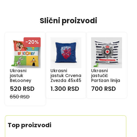
Slični proizvodi
-20%
Ukrasni
Ukrasni
Ukrasni
jastuk
jastuk Crvena
jastučić
BeLooney
Zvezda 45x45
Partizan linija
520 RSD
1.300 RSD
700 RSD
650 RSD
Top proizvodi