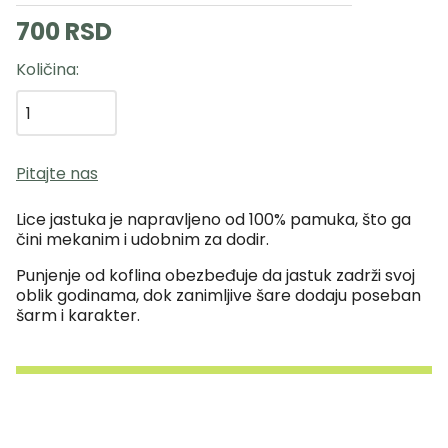
700 RSD
Količina
Pitajte nas
Lice jastuka je napravljeno od 100% pamuka, što ga
čini mekanim i udobnim za dodir.
Punjenje od koflina obezbeđuje da jastuk zadrži svoj
oblik godinama, dok zanimljive šare dodaju poseban
šarm i karakter.