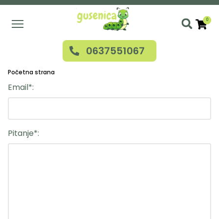
Skip
to
0
main
Use
content
0637551067
acc
me
Početna strana
Email
Pitanje