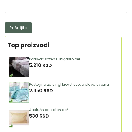
Pošaljite
Top proizvodi
Pokrivač saten ljubičasto beli
5.210 RSD
Posteljina za singl krevet svetlo plava cvetna
2.650 RSD
Jastučnica saten bež
530 RSD